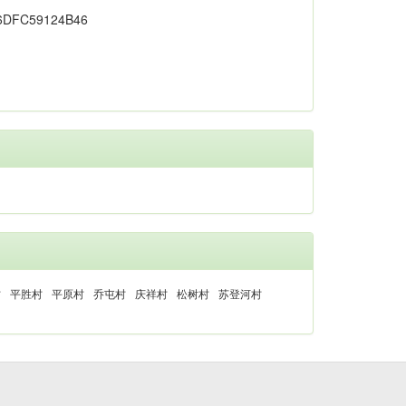
村
平胜村
平原村
乔屯村
庆祥村
松树村
苏登河村