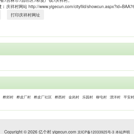
省>吉林市>昌邑区>桦皮厂镇>庆祥村。
发：
打印庆祥村网址
桦郊村
桦皮厂村
桦皮厂社区
桦西村
金岗村
乐园村
柳屯村
漂洋村
平安
Copyright © 2026 亿个村 yigecun.com
京ICP备12033925号-3
本站声明