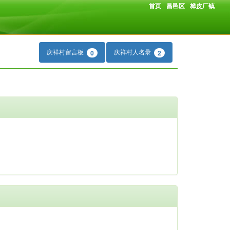
首页
昌邑区
桦皮厂镇
庆祥村留言板
庆祥村人名录
0
2