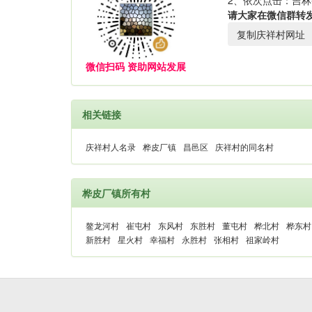
2、依次点击：吉林
请大家在微信群转
复制庆祥村网址
微信扫码 资助网站发展
相关链接
庆祥村人名录
桦皮厂镇
昌邑区
庆祥村的同名村
桦皮厂镇所有村
鳌龙河村
崔屯村
东风村
东胜村
董屯村
桦北村
桦东村
新胜村
星火村
幸福村
永胜村
张相村
祖家岭村