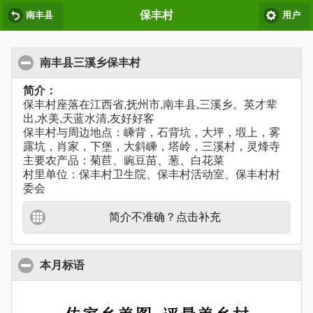
保丰村
南丰县
用户
南丰县三溪乡保丰村
简介：
保丰村座落在江西省,抚州市,南丰县,三溪乡。英才辈
出,水美,天蓝水清,友好好客
保丰村与周边地点：嵊背，石背坑，大坪，塅上，雾
露坑，肖家，下堡，大斜嵊，塔岭，三溪村，灵烽寺
主要农产品：菊苣、豌豆苗、葱、白花菜
村里单位：保丰村卫生院、保丰村活动室、保丰村村
委会
简介不准确？点击补充
本月标语