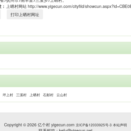
省>抚州市>南丰县>三溪乡>上晒村。
发：
打印上晒村网址
坪上村
三溪村
上晒村
石邮村
云山村
Copyright © 2026 亿个村 yigecun.com
京ICP备12033925号-3
本站声明
联系邮箱：kefu@yigecun.net