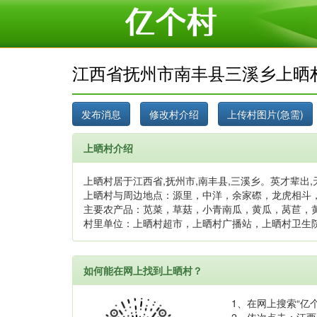
江西省抚州市南丰县三溪乡上晒
上晒村介绍
上晒村居于江西省,抚州市,南丰县,三溪乡。英才辈出,
上晒村与周边地点：源里，中洋，余家磜，龙虎相斗
主要农产品：苋菜，草菇，小青南瓜，黄瓜，莴苣，
村里单位：上晒村超市，上晒村广播站，上晒村卫生
如何能在网上找到上晒村？
1、在网上搜索“亿个