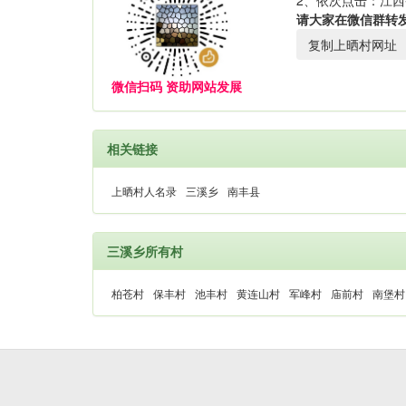
2、依次点击：江西
请大家在微信群转
复制上晒村网址
微信扫码 资助网站发展
相关链接
上晒村人名录
三溪乡
南丰县
三溪乡所有村
柏苍村
保丰村
池丰村
黄连山村
军峰村
庙前村
南堡村