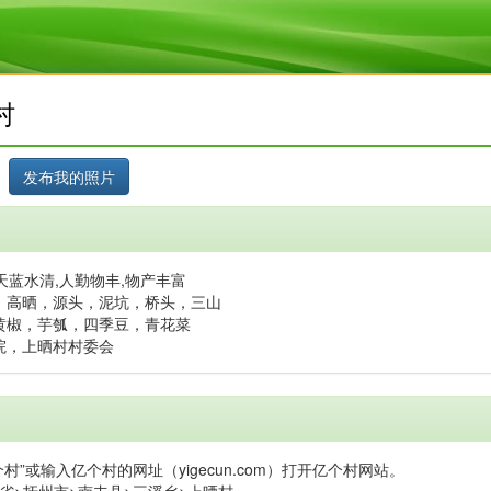
村
天蓝水清,人勤物丰,物产丰富
，高晒，源头，泥坑，桥头，三山
黄椒，芋瓠，四季豆，青花菜
院，上晒村村委会
村”或输入亿个村的网址（yigecun.com）打开亿个村网站。