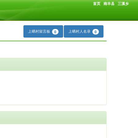
首页
南丰县
三溪乡
上晒村留言板
上晒村人名录
0
0