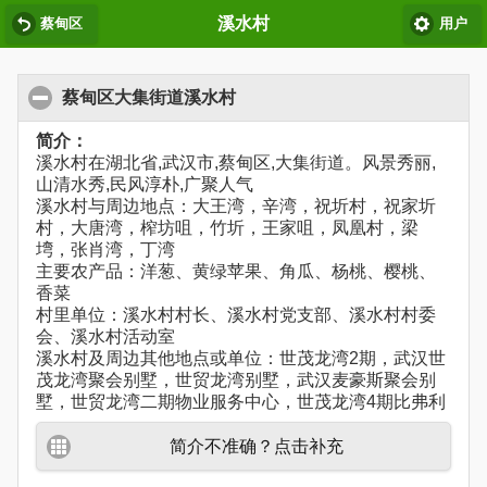
溪水村
蔡甸区
用户
蔡甸区大集街道溪水村
简介：
溪水村在湖北省,武汉市,蔡甸区,大集街道。风景秀丽,
山清水秀,民风淳朴,广聚人气
溪水村与周边地点：大王湾，辛湾，祝圻村，祝家圻
村，大唐湾，榨坊咀，竹圻，王家咀，凤凰村，梁
塆，张肖湾，丁湾
主要农产品：洋葱、黄绿苹果、角瓜、杨桃、樱桃、
香菜
村里单位：溪水村村长、溪水村党支部、溪水村村委
会、溪水村活动室
溪水村及周边其他地点或单位：世茂龙湾2期，武汉世
茂龙湾聚会别墅，世贸龙湾别墅，武汉麦豪斯聚会别
墅，世贸龙湾二期物业服务中心，世茂龙湾4期比弗利
简介不准确？点击补充