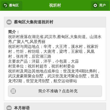
祝圻村
蔡甸区
用户
蔡甸区大集街道祝圻村
简介：
祝圻村座落在湖北省,武汉市,蔡甸区,大集街道。山清水
秀,广聚人气,风景秀丽
祝圻村与周边地点：辛湾，大王湾，溪水村，祝家圻
村，竹圻，榨坊咀，大唐湾，梁塆，王家咀，凤凰
村，张肖湾，后官湖三路
主要农产品：洋菇，洋芋，小包菜，大蒜
村里单位：祝圻村超市，祝圻村村委会
祝圻村及周边其他地点或单位：世茂龙湾4期比弗利，
武汉麦豪斯聚会别墅，武汉世茂龙湾聚会别墅，世茂
龙湾2期，世贸龙湾别墅，航空运动驿站
简介不准确？点击补充
本月标语