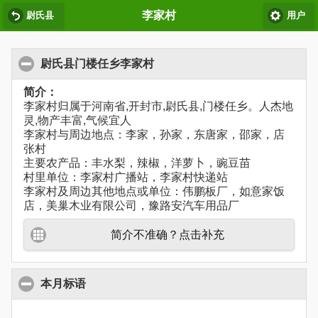
李家村
尉氏县
用户
尉氏县门楼任乡李家村
简介：
李家村归属于河南省,开封市,尉氏县,门楼任乡。人杰地
灵,物产丰富,气候宜人
李家村与周边地点：李家，孙家，东唐家，邵家，店
张村
主要农产品：丰水梨，辣椒，洋萝卜，豌豆苗
村里单位：李家村广播站，李家村快递站
李家村及周边其他地点或单位：伟鹏板厂，如意家饭
店，美巢木业有限公司，豫路安汽车用品厂
简介不准确？点击补充
本月标语