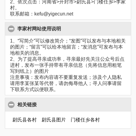
2、依次点击：河南省>开封市>尉氏县>门楼任乡>李家
村。
联系邮箱：kefu@yigecun.net
李家村网站使用说明
1、“写简介”可以修改简介；“发图”可以发布与本地相关
的图片；“留言”可以给本地留言；“发消息”可发布与本
地相关的消息。
2、为了提高寻亲成功率，寻亲最好先关注公众号后点
进村，发布一张手持带有寻亲信息（先将信息用粗笔
写到纸上）的图片
注意事项：发布内容请不要重复发送；涉及个人隐私
请用李某张某等代替，请勿侮辱他人；寻人问事请留
下联系方式以便联系。
相关链接
尉氏县各村
尉氏县图片
门楼任乡各村