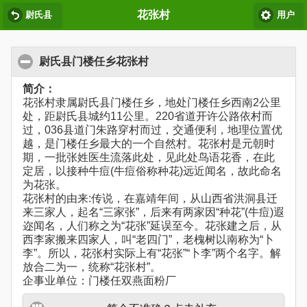
花张村
尉氏县
用户
尉氏县门楼任乡花张村
简介：
花张村隶属尉氏县门楼任乡，地处门楼任乡西南2公里
处，距尉氏县城约11公里。220省道开许公路依村而
过，036县道门朱路穿村而过，交通便利，地理位置优
越，是门楼任乡最大的一个自然村。花张村是元朝时
期，一批张姓医生流落此处，见此处鸟语花香，在此
定居，以接种牛痘(牛痘俗称种花)远近闻名，故此命名
为花张。
花张村的由来:传说，在嘉靖年间，从山西省洪洞县迁
来三家人，起名“三家张”，后来有两家因“种花”(牛痘)遐
迩闻名，人们称之为“花张”延误至今。花张建之后，从
西李家搬来四家人，叫“老四门”，老槐树以南称为“卜
李”。所以，花张村实际上有“花张”“卜李”两个名字。解
放合二为一，统称“花张村”。
企事业单位：门楼任双燕面粉厂