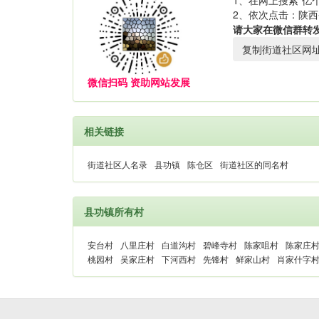
1、在网上搜索“亿个
2、依次点击：陕西
请大家在微信群转
复制街道社区网
微信扫码 资助网站发展
相关链接
街道社区人名录
县功镇
陈仓区
街道社区的同名村
县功镇所有村
安台村
八里庄村
白道沟村
碧峰寺村
陈家咀村
陈家庄
桃园村
吴家庄村
下河西村
先锋村
鲜家山村
肖家什字