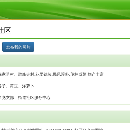
社区
家咀村、碧峰寺村,花团锦簇,民风淳朴,茂林成荫,物产丰富
谷子、黄豆、洋萝卜
区党支部、街道社区服务中心