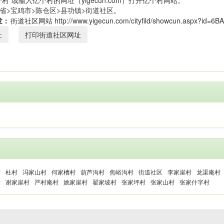
村”或输入亿个村的网址（yigecun.com）打开亿个村网站。
省>宝鸡市>陈仓区>县功镇>街道社区。
发：
址
打印街道社区网址
村
杜村
冯家山村
何家槽村
葫芦沟村
焦峪沟村
街道社区
李家崖村
龙渠庵村
村
谢家崖村
严村庵村
姚家崖村
翟家坡村
张家坪村
张家山村
张家什字村