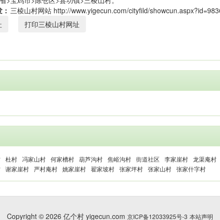
省>宝鸡市>陈仓区>县功镇>三棱山村。
发：
址
打印三棱山村网址
村
杜村
冯家山村
何家槽村
葫芦沟村
焦峪沟村
街道社区
李家崖村
龙渠庵村
村
谢家崖村
严村庵村
姚家崖村
翟家坡村
张家坪村
张家山村
张家什字村
Copyright © 2026 亿个村 yigecun.com
京ICP备12033925号-3
本站声明