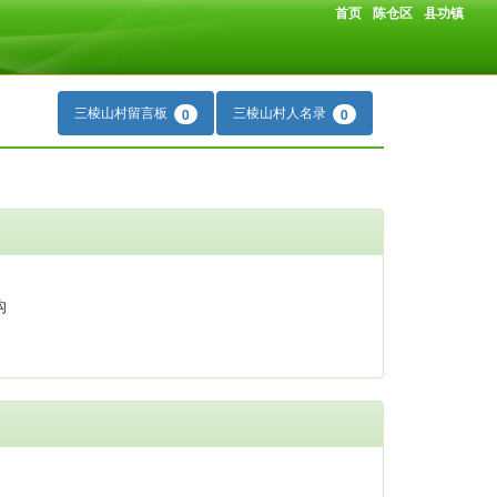
首页
陈仓区
县功镇
三棱山村留言板
三棱山村人名录
0
0
沟