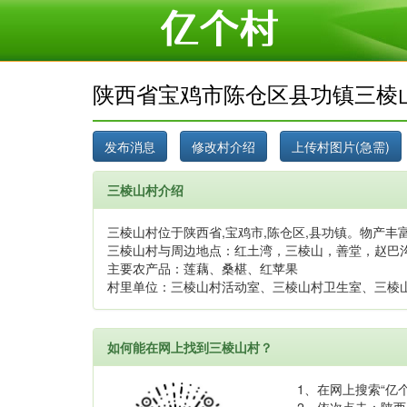
陕西省宝鸡市陈仓区县功镇三棱
三棱山村介绍
三棱山村位于陕西省,宝鸡市,陈仓区,县功镇。物产丰富
三棱山村与周边地点：红土湾，三棱山，善堂，赵巴
主要农产品：莲藕、桑椹、红苹果
村里单位：三棱山村活动室、三棱山村卫生室、三棱
如何能在网上找到三棱山村？
1、在网上搜索“亿个