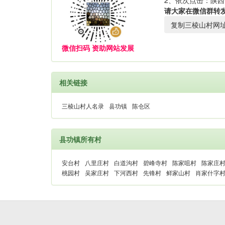
2、依次点击：陕西
请大家在微信群转
复制三棱山村网
微信扫码 资助网站发展
相关链接
三棱山村人名录
县功镇
陈仓区
县功镇所有村
安台村
八里庄村
白道沟村
碧峰寺村
陈家咀村
陈家庄
桃园村
吴家庄村
下河西村
先锋村
鲜家山村
肖家什字