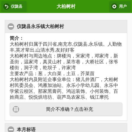
大柏树村
仪陇县
用户
仪陇县永乐镇大柏树村
简介：
大柏树村归属于四川省,南充市,仪陇县,永乐镇。人勤物
丰,英才辈出,山清水秀,友好好客
大柏树村与周边地点：牌楼沟，宋家湾，邓家湾，新
圣街，温家湾，真灵山村，菜市巷，大桥社区，张爷
楼街，洞子湾，乾坝子，许家湾
主要农产品：葱，大白菜，土豆，芥菜苗
大柏树村内及附近企事业单位：猪儿井酒厂，大柏树
村民委员会、鸿雁加油站、永乐小学幼儿园、永乐中
学紫云校区、那家黑膏药、鸿运装饰、小何装饰、百
姓商店、悦悦烘培坊、葫芦岛农家乐、钱江摩托
简介不准确？点击补充
本月标语