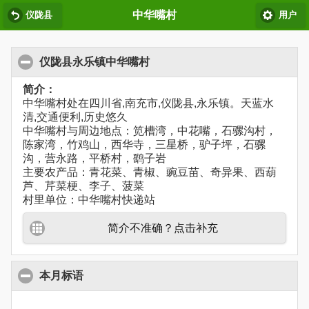
中华嘴村
仪陇县
用户
仪陇县永乐镇中华嘴村
简介：
中华嘴村处在四川省,南充市,仪陇县,永乐镇。天蓝水
清,交通便利,历史悠久
中华嘴村与周边地点：笕槽湾，中花嘴，石骡沟村，
陈家湾，竹鸡山，西华寺，三星桥，驴子坪，石骡
沟，营永路，平桥村，鹞子岩
主要农产品：青花菜、青椒、豌豆苗、奇异果、西葫
芦、芹菜梗、李子、菠菜
村里单位：中华嘴村快递站
简介不准确？点击补充
本月标语