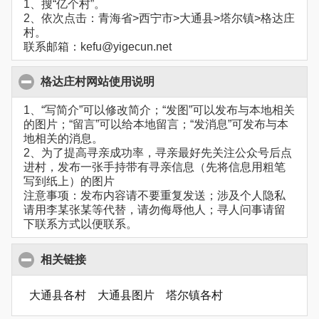
1、搜“亿个村”。
2、依次点击：青海省>西宁市>大通县>塔尔镇>格达庄
村。
联系邮箱：kefu@yigecun.net
格达庄村网站使用说明
1、“写简介”可以修改简介；“发图”可以发布与本地相关
的图片；“留言”可以给本地留言；“发消息”可发布与本
地相关的消息。
2、为了提高寻亲成功率，寻亲最好先关注公众号后点
进村，发布一张手持带有寻亲信息（先将信息用粗笔
写到纸上）的图片
注意事项：发布内容请不要重复发送；涉及个人隐私
请用李某张某等代替，请勿侮辱他人；寻人问事请留
下联系方式以便联系。
相关链接
大通县各村
大通县图片
塔尔镇各村