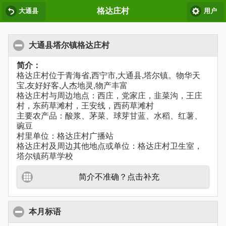
格达庄村
大通县
用户
大通县塔尔镇格达庄村
简介：
格达庄村位于青海省,西宁市,大通县,塔尔镇。物华天
宝,友好好客,人杰地灵,物产丰富
格达庄村与周边地点：西庄，党家庄，韭菜沟，王庄
村，东药草滩村，王安线，西药草滩村
主要农产品：酸浆、茅菜、球芽甘蓝、水稻、红薯、
豌豆
村里单位：格达庄村广播站
格达庄村及周边其他地点或单位：格达庄村卫生室，
塔尔镇药草学校
简介不准确？点击补充
本月标语