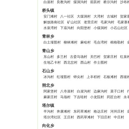
白崖村
良教沟村
煤洞沟村
前跃村
桥尔沟村
沙布
桥头镇
安门滩村
八一社区
大煤洞村
大湾村
古城村
贺家
解放路南社区
矿山社区
老营庄村
毛家沟村
毛家寨
水泉湾村
下庙沟村
向阳堡村
小煤洞村
小石山社区
青林乡
白土垭豁村
柳林滩村
麻哈村
毛合湾村
棉格勒村
青山乡
东山村
多兰村
古娄马场村
关巴村
贺家庄村
红泉
生地乙卡村
西北岔村
西山村
作士图村
石山乡
冰沟村
红垭豁村
铧尖村
上丰积村
石板滩村
西坡
朔北乡
阿家堡村
八寺崖村
白崖沟村
边麻沟村
菜子口村
麻家庄村
马场村
下吉哇村
小龙院村
药匠台村
永
塔尔镇
半沟村
奔康滩村
东药草滩村
格达庄村
河州庄村
塔尔湾社区
王庄村
西药草滩村
下旧庄村
中庄村
向化乡