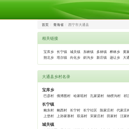
首页
青海省
西宁市大通县
相关链接
宝库乡
长宁镇
城关镇
东峡镇
多林镇
桦林乡
黄
朔北乡
塔尔镇
向化乡
斜沟乡
新庄镇
逊让乡
大
大通县乡村名录
宝库乡
巴彦村
俄博图村
哈家咀村
孔家梁村
纳楞沟村
祁
长宁镇
鲍东村
鲍西村
长宁村
长宁社区
陈家庄村
代家庄
上堡村
上孙家寨村
双庙村
宋家庄村
田家村
汪家
城关镇