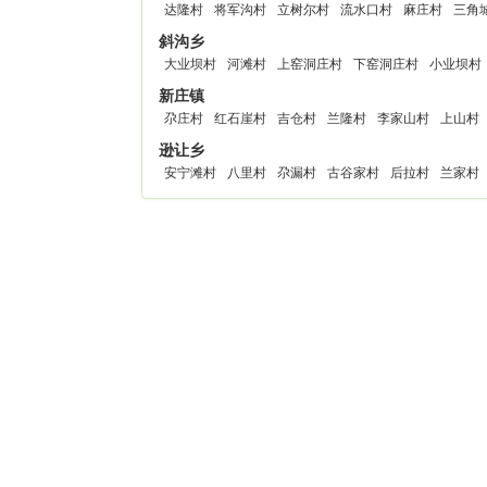
达隆村
将军沟村
立树尔村
流水口村
麻庄村
三角
斜沟乡
大业坝村
河滩村
上窑洞庄村
下窑洞庄村
小业坝村
新庄镇
尕庄村
红石崖村
吉仓村
兰隆村
李家山村
上山村
逊让乡
安宁滩村
八里村
尕漏村
古谷家村
后拉村
兰家村