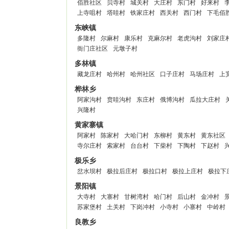
佰胜社区
贝寺村
城关村
大庄村
东门村
好来村
上寺咀村
塔哇村
铁家庄村
西关村
西门村
下毛佰
东峡镇
多隆村
尔麻村
康乐村
克麻尔村
老虎沟村
刘家庄
衙门庄社区
元墩子村
多林镇
藏龙庄村
哈州村
哈州社区
口子庄村
马场庄村
上
桦林乡
阿家沟村
贲哇沟村
东庄村
俄博沟村
瓜拉大庄村
兴隆村
黄家寨镇
阿家村
陈家村
大哈门村
东柳村
黄东村
黄东社区
寺尔庄村
索家村
台台村
下柴村
下陶村
下赵村
极乐乡
岔水坝村
极拉后庄村
极拉口村
极拉上庄村
极拉下
景阳镇
大寺村
大寨村
甘树湾村
哈门村
后山村
金冲村
苏家堡村
土关村
下岗冲村
小寺村
小寨村
中岭村
良教乡