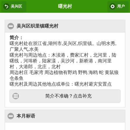
曙光村
吴兴区
用户
吴兴区织里镇曙光村
简介：
曙光村处在浙江省,湖州市,吴兴区,织里镇。山明水秀,
广聚人气,水美
曙光村与周边地点：木渎港，费家汇村，北河里，陆
曙线，河埠桥，陆家漾，吴沙河，新桥港，南河里
村，大港郎，北庄，北村
周边村庄 毛家湾 周边植物有野鸡 野鸭 海鸥 蛇 黄鼠狼
仓条鱼
曙光村及周边其他地点或单位：曙光村避灾安置点
简介不准确？点击补充
本月标语