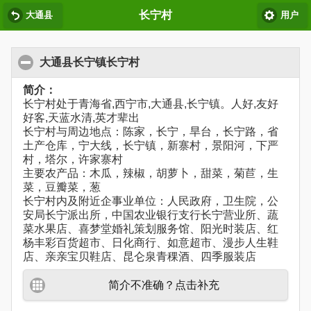
长宁村
大通县
用户
大通县长宁镇长宁村
简介：
长宁村处于青海省,西宁市,大通县,长宁镇。人好,友好
好客,天蓝水清,英才辈出
长宁村与周边地点：陈家，长宁，旱台，长宁路，省
土产仓库，宁大线，长宁镇，新寨村，景阳河，下严
村，塔尔，许家寨村
主要农产品：木瓜，辣椒，胡萝卜，甜菜，菊苣，生
菜，豆瓣菜，葱
长宁村内及附近企事业单位：人民政府，卫生院，公
安局长宁派出所，中国农业银行支行长宁营业所、蔬
菜水果店、喜梦堂婚礼策划服务馆、阳光时装店、红
杨丰彩百货超市、日化商行、如意超市、漫步人生鞋
店、亲亲宝贝鞋店、昆仑泉青稞酒、四季服装店
简介不准确？点击补充