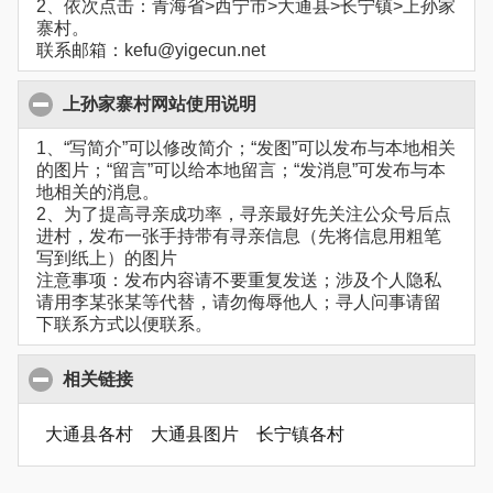
2、依次点击：青海省>西宁市>大通县>长宁镇>上孙家
寨村。
联系邮箱：kefu@yigecun.net
上孙家寨村网站使用说明
1、“写简介”可以修改简介；“发图”可以发布与本地相关
的图片；“留言”可以给本地留言；“发消息”可发布与本
地相关的消息。
2、为了提高寻亲成功率，寻亲最好先关注公众号后点
进村，发布一张手持带有寻亲信息（先将信息用粗笔
写到纸上）的图片
注意事项：发布内容请不要重复发送；涉及个人隐私
请用李某张某等代替，请勿侮辱他人；寻人问事请留
下联系方式以便联系。
相关链接
大通县各村
大通县图片
长宁镇各村