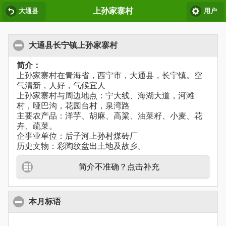
上孙家寨村
大通县
用户
大通县长宁镇上孙家寨村
简介：
上孙家寨村在青海省，西宁市，大通县，长宁镇。空
气清新，人好，气候宜人
上孙家寨村与周边地点：宁大线、海湖大道，河滩
村，哑巴沟，花园台村，泉湾路
主要农产品：洋芋、胡麻、高粱、油菜籽、小麦、花
卉、疏菜。
企事业单位：后子河上孙村煤砖厂
历史文物：彩陶纹盆出土地及故乡。
简介不准确？点击补充
本月标语