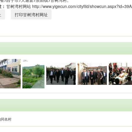
省>西宁市>大通县>景阳镇>甘树湾村。
发：
址
打印甘树湾村网址
的同名村