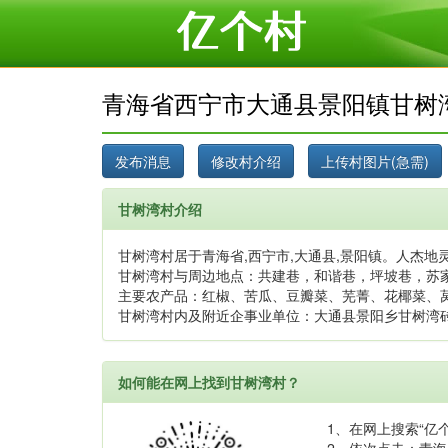
青海省西宁市大通县景阳镇甘树
甘树湾村介绍
甘树湾村居于青海省,西宁市,大通县,景阳镇。人杰地灵
甘树湾村与周边地点：共建巷，和谐巷，坪坡巷，苏
主要农产品：红椒、苦瓜、豆瓣菜、芜菁、花椰菜、
甘树湾村内及附近企事业单位：大通县景阳乡甘树湾
如何能在网上找到甘树湾村？
1、在网上搜索“亿个