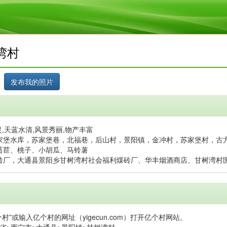
湾村
,天蓝水清,风景秀丽,物产丰富
家堡水库，苏家堡巷，北福巷，后山村，景阳镇，金冲村，苏家堡村，古
莴苣、桃子、小胡瓜、马铃薯
砖厂，大通县景阳乡甘树湾村社会福利煤砖厂、华丰烟酒商店、甘树湾村
村”或输入亿个村的网址（yigecun.com）打开亿个村网站。