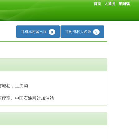
首页
大通县
景阳镇
甘树湾村留言板
甘树湾村人名录
0
5
方城巷，土关沟
医疗室、中国石油顺达加油站