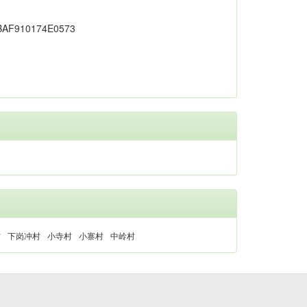
村
下岗冲村
小寺村
小寨村
中岭村