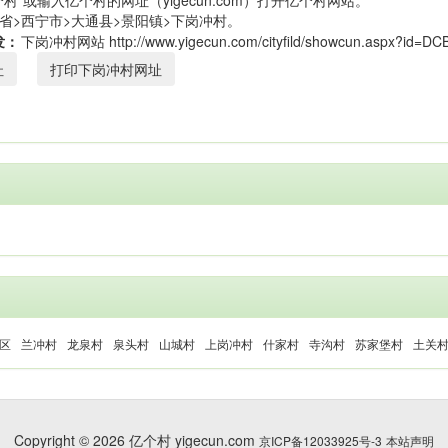
村”或输入亿个村的网址（yigecun.com）打开亿个村网站。
省>西宁市>大通县>景阳镇>下岗冲村。
发：
址
打印下岗冲村网址
区
兰冲村
龙泉村
泉头村
山城村
上岗冲村
什家村
寺沟村
苏家堡村
土关
Copyright © 2026 亿个村 yigecun.com
京ICP备12033925号-3
本站声明