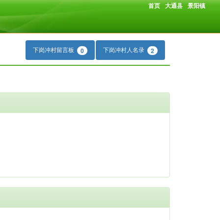
首页
大通县
景阳镇
下岗冲村留言板
下岗冲村人名录
0
2