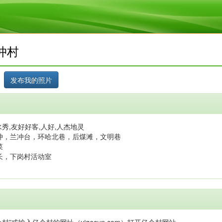
冲村
秀,友好好客,人好,人杰地灵
冲，兰冲台，环哈北巷，后煤滩，文明巷
菜
长，下岗村活动室