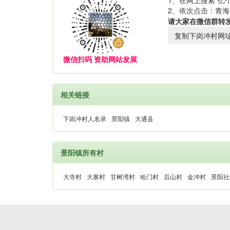
1、在网上搜索“亿个
2、依次点击：青海
请大家在微信群转
复制下岗冲村网
微信扫码 资助网站发展
相关链接
下岗冲村人名录
景阳镇
大通县
景阳镇所有村
大寺村
大寨村
甘树湾村
哈门村
后山村
金冲村
景阳社