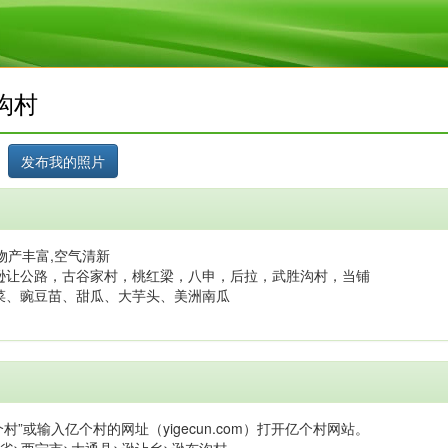
沟村
物产丰富,空气清新
逊让公路，古谷家村，桃红梁，八申，后拉，武胜沟村，当铺
菜、豌豆苗、甜瓜、大芋头、美洲南瓜
村”或输入亿个村的网址（yigecun.com）打开亿个村网站。