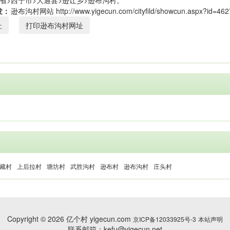
省>西宁市>大通县>逊让乡>逊布沟村。
发：
址
打印逊布沟村网址
藏村
上后拉村
塘坊村
武胜沟村
逊布村
逊布沟村
庄头村
Copyright © 2026 亿个村 yigecun.com
京ICP备12033925号-3
本站声明
联系邮箱：kefu@yigecun.net