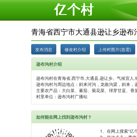
青海省西宁市大通县逊让乡逊布
逊布沟村介绍
逊布沟村在青海省,西宁市,大通县,逊让乡。气候宜人,
逊布沟村与周边地点：斜来河沟，龙曲沟梁，斜来，
主要农产品：大白菜、蕃茄、菊花菜、球芽甘蓝、香
村里单位：逊布沟村广播站
如何能在网上找到逊布沟村？
1、在网上搜索“亿个