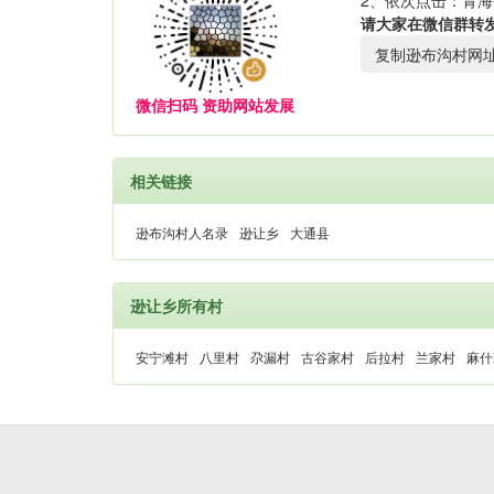
2、依次点击：青海
请大家在微信群转
复制逊布沟村网
微信扫码 资助网站发展
相关链接
逊布沟村人名录
逊让乡
大通县
逊让乡所有村
安宁滩村
八里村
尕漏村
古谷家村
后拉村
兰家村
麻什