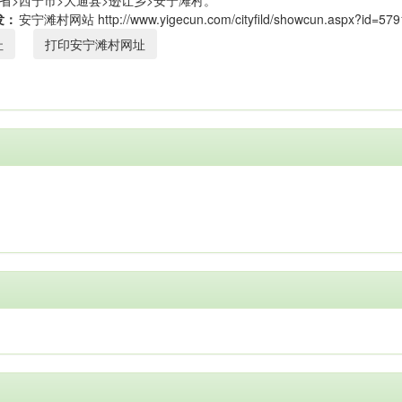
省>西宁市>大通县>逊让乡>安宁滩村。
发：
址
打印安宁滩村网址