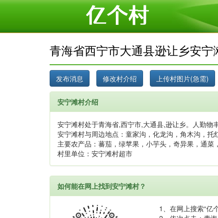
青海省西宁市大通县逊让乡安宁
安宁滩村介绍
安宁滩村处于青海省,西宁市,大通县,逊让乡。人勤物丰
安宁滩村与周边地点：童家沟，化龙沟，角木沟，托
主要农产品：蕃茄，绿苹果，小芋头，奇异果，通菜
村里单位：安宁滩村超市
如何能在网上找到安宁滩村？
1、在网上搜索“亿个