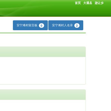
首页
大通县
逊让乡
安宁滩村留言板
安宁滩村人名录
0
2